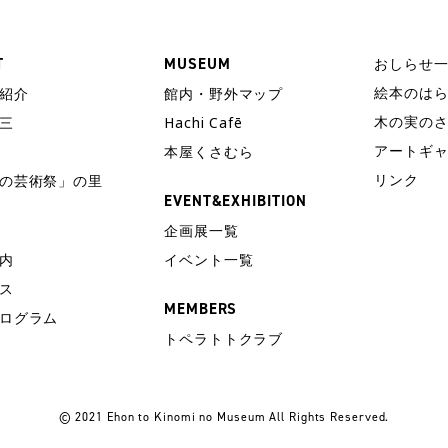
T
MUSEUM
おしらせ
絵本のは
紹介
館内・野外マップ
木の実の
三
Hachi Cafē
アートギ
本屋くさむら
リンク
の芸術祭」の里
EVENT&EXHIBITION
企画展一覧
内
イベント一覧
ス
MEMBERS
ログラム
トペラトトクラブ
© 2021 Ehon to Kinomi no Museum All Rights Reserved.