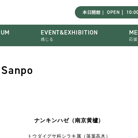
OPEN｜ 10:00
本日開館｜
EUM
EVENT&EXHIBITION
ME
感じる
応援
 Sanpo
ナンキンハゼ（南京黄櫨）
トウダイグサ科シラキ属（落葉高木）