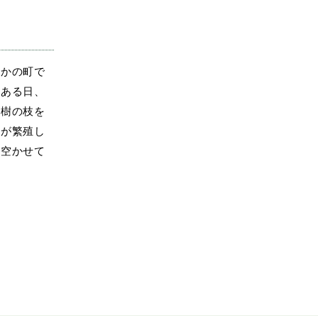
こかの町で
。ある日、
路樹の枝を
スが繁殖し
を空かせて