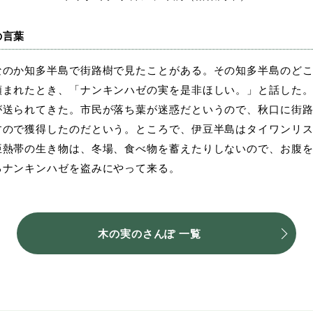
の言葉
なのか知多半島で街路樹で見たことがある。その知多半島のど
頼まれたとき、「ナンキンハゼの実を是非ほしい。」と話した
が送られてきた。市民が落ち葉が迷惑だというので、秋口に街
すので獲得したのだという。ところで、伊豆半島はタイワンリ
亜熱帯の生き物は、冬場、食べ物を蓄えたりしないので、お腹
るナンキンハゼを盗みにやって来る。
木の実のさんぽ 一覧