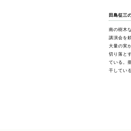
田島征三
南の樹木
講演会を
大量の実
切り落と
ている。
干してい