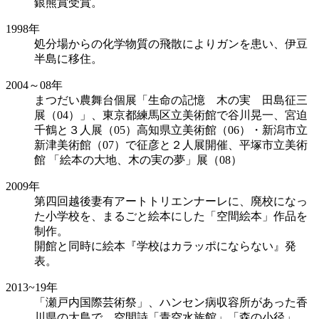
銀熊賞受賞。
1998年
処分場からの化学物質の飛散によりガンを患い、伊豆
半島に移住。
2004～08年
まつだい農舞台個展「生命の記憶 木の実 田島征三
展（04）」、東京都練馬区立美術館で谷川晃一、宮迫
千鶴と３人展（05）高知県立美術館（06）・新潟市立
新津美術館（07）で征彦と２人展開催、平塚市立美術
館 「絵本の大地、木の実の夢」展（08）
2009年
第四回越後妻有アートトリエンナーレに、廃校になっ
た小学校を、まるごと絵本にした「空間絵本」作品を
制作。
開館と同時に絵本『学校はカラッポにならない』発
表。
2013~19年
「瀬戸内国際芸術祭」、ハンセン病収容所があった香
川県の大島で、空間詩「青空水族館」「森の小径」