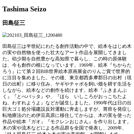
Tashima Seizo
田島征三
田島征三は半世紀にわたる創作活動の中で、絵本をはじめ木
の実や自然物を使った壮大なアート作品を展開してきまし
た。幼少期を自然豊かな高知県で暮らし、この時の原体験
は、今も創作の根になっています。1969年、絵本『ちからた
ろう』にて第２回BIB世界絵本原画展金のりんご賞で世界的
に注目を集めました。その後、東京都西多摩郡日の出村（現
日の出町）に移り住み、ヤギやチャボを飼い畑を耕す生活を
しながら、絵本などの創作を続けます。絵本『ふきまんぶ
く』『とべバッタ』や、『ほら いしころがおっこちたよ
ね、わすれようよ』などが誕生しました。1990年代は日の出
巨大ゴミ処分場建設反対運動に奔走しますが、胃癌を発症し
転地療法のため伊豆高原に移住してからは、木の実を使った
作品や絵本『ガオ』『モクレンおじさん』を作り出します。
木の実や流木などによる作品群を全国で発表し、2009年、