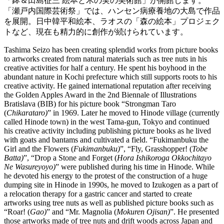
「鉢＆田島征三 絵本と木の実の美術館」が開館します。
「瀬戸内国際芸術祭」では、ハンセン病療養地の大島で作品
を展開。日中韓平和絵本、ラオスの「森の絵本」プロジェク
トなど、現在も精力的に創作が続けられています。
Tashima Seizo has been creating splendid works from picture books
to artworks created from natural materials such as tree nuts in his
creative activities for half a century. He spent his boyhood in the
abundant nature in Kochi prefecture which still supports roots to his
creative activity. He gained international reputation after receiving
the Golden Apples Award in the 2
nd
Biennale of Illustrations
Bratislava (BIB) for his picture book “Strongman Taro
(
Chikarataro)
” in 1969. Later he moved to Hinode village (currently
called Hinode town) in the west Tama-gun, Tokyo and continued
his creative activity including publishing picture books as he lived
with goats and bantams and cultivated a field. “Fukimanbuku the
Girl and the Flowers (
Fukimanbuku)
”, “Fly, Grasshopper!
(
Tobe
Batta)
”, “Drop a Stone and Forget
(
Hora Ishikoroga Okkochitayo
Ne Wasureyoyo)
” were published during his time in Hinode. While
he devoted his energy to the protest of the construction of a huge
dumping site in Hinode in 1990s, he moved to Izukogen as a part of
a relocation therapy for a gastric cancer and started to create
artworks using tree nuts as well as published picture books such as
“Roar!
(
Gao)
” and “Mr. Magnolia
(
Mokuren Ojisan)
”. He presented
those artworks made of tree nuts and drift woods across Japan and