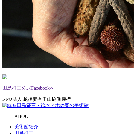
田島征三公式Facebookへ
NPO法人 越後妻有里山協働機構
ABOUT
美術館紹介
田島征三