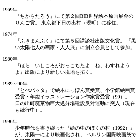
1969年
『ちからたろう』にて第２回BIB世界絵本原画展金の
りんご賞。 東京都下日の出村（現町）に移住。
1974年
『ふきまんぶく』にて第５回講談社出版文化賞。 『黒
い太陽七人の画家・人人展』に創立会員として参加。
1980年
『ほら いしころがおっこちたよ ね、わすれよう
よ』出版により新しい境地を拓く。
1989～90年
『とべバッタ』で絵本にっぽん賞受賞、小学館絵画賞
受賞・年鑑イラストレーション作家賞受賞（90）。
日の出町廃棄物巨大処分場建設反対運動に突入（現在
も続行中）。
1996年
少年時代を書き綴った『絵の中のぼくの村（1992）』
が、東陽一により映画化され、 ベルリン国際映画祭で