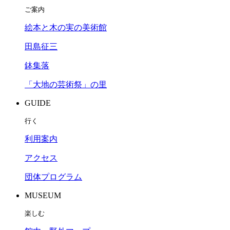
ご案内
絵本と木の実の美術館
田島征三
鉢集落
「大地の芸術祭」の里
GUIDE
行く
利用案内
アクセス
団体プログラム
MUSEUM
楽しむ